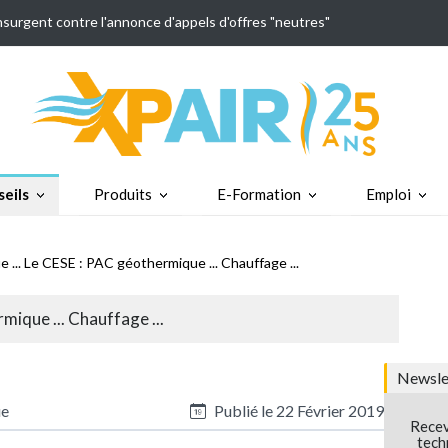
insurgent contre l'annonce d'appels d'offres "neutres"
eils
Produits
E-Formation
Emploi
e ... Le CESE : PAC géothermique ... Chauffage ...
mique ... Chauffage ...
Newslet
ue
Publié le
22 Février 2019
Recev
tech