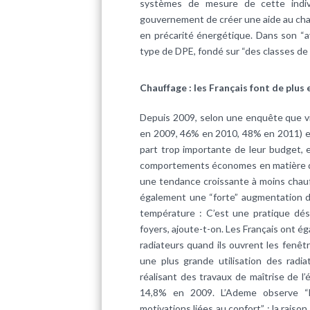
systèmes de mesure de cette indiv
gouvernement de créer une aide au cha
en précarité énergétique. Dans son “av
type de DPE, fondé sur “des classes d
Chauffage : les Français font de plus 
Depuis 2009, selon une enquête que vie
en 2009, 46% en 2010, 48% en 2011) e
part trop importante de leur budget, 
comportements économes en matière d’
une tendance croissante à moins chauff
également une “forte” augmentation d
température : C’est une pratique dé
foyers, ajoute-t-on. Les Français ont é
radiateurs
quand ils ouvrent les fenêtr
une plus grande utilisation des radia
réalisant des travaux de maîtrise de 
14,8% en 2009. L’Ademe observe “l
motivations liées au confort” : la raiso