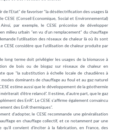
oir de l’Etat” de favoriser “la désélectrification des usages là
e le CESE (Conseil Economique, Social et Environnemental)
r. Ainsi, par exemple, le CESE préconise de développer
r en milieu urbain “en vu d’un remplacement” du
chauffage
emande l’utilisation des réseaux de chaleur là où ils sont
. Le CESE considère que l’utilisation de chaleur produite par
e long terme doit privilégier les usages de la
biomasse
à
ation de
bois
ou de
biogaz
sur réseaux de chaleur en
joute que “la substitution à échelle locale de chaudières à
x modes dominants de chauffage au fioul et au
gaz naturel
 CESE estime aussi que le développement de la
géothermie
mériterait d’être relancé”. Il estime, d’autre part, que le gaz
complément des
EnR
”. Le CESE s’affirme également convaincu
oppement des EnR thermiques”.
alement d’adopter, le CESE recommande une généralisation
chauffage en chauffage collectif, et ce notamment par une
qu’il convient d’inciter à la fabrication, en France, des