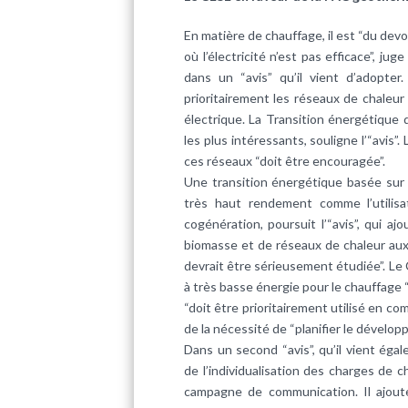
En matière de
chauffage
, il est “du dev
où l’
électricité
n’est pas efficace”, jug
dans un “avis” qu’il vient d’adopte
prioritairement les réseaux de chaleu
électrique
. La Transition énergétique d
les plus intéressants, souligne l’“avis”
ces réseaux “doit être encouragée”.
Une transition énergétique basée sur l
très haut rendement comme l’utilis
cogénération
, poursuit l’“avis”, qui a
biomasse
et de réseaux de chaleur au
devrait être sérieusement étudiée”. Le
à très basse énergie pour le
chauffage
“
“doit être prioritairement utilisé en 
de la nécessité de “planifier le dével
Dans un second “avis”, qu’il vient ég
de l’individualisation des charges de 
campagne de communication. Il ajoute 