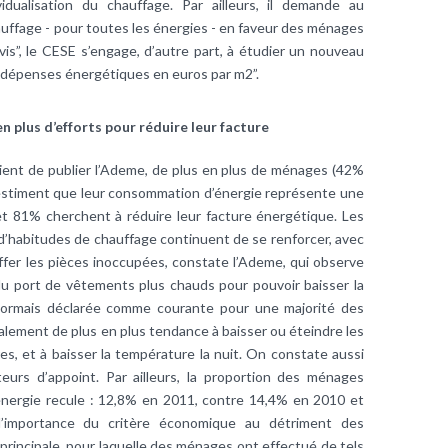
idualisation du
chauffage
. Par ailleurs, il demande au
uffage - pour toutes les énergies - en faveur des ménages
is”, le CESE s’engage, d’autre part, à étudier un nouveau
e dépenses énergétiques en euros par m2”.
en plus d’efforts pour réduire leur facture
nt de publier l’
Ademe
, de plus en plus de ménages (42%
stiment que leur
consommation d’énergie
représente une
et 81% cherchent à réduire leur facture énergétique. Les
habitudes de chauffage continuent de se renforcer, avec
er les pièces inoccupées, constate l’
Ademe
, qui observe
u port de vêtements plus chauds pour pouvoir baisser la
sormais déclarée comme courante pour une majorité des
galement de plus en plus tendance à baisser ou éteindre les
es, et à baisser la
température
la nuit. On constate aussi
teurs d’appoint. Par ailleurs, la proportion des ménages
l’énergie recule : 12,8% en 2011, contre 14,4% en 2010 et
’importance du critère économique au détriment des
n principale, pour laquelle des ménages ont effectué de tels