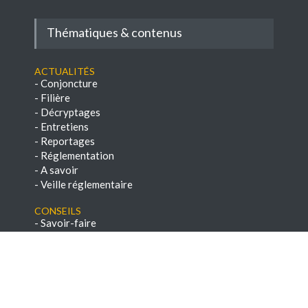
Thématiques & contenus
Actualités
-
Conjoncture
-
Filière
-
Décryptages
-
Entretiens
-
Reportages
-
Réglementation
-
A savoir
-
Veille réglementaire
Conseils
-
Savoir-faire
-
Paroles d'experts
-
Chroniques techniques
-
E-books & Dossiers techniques
NEWSLETTERS
-
Voir les archives