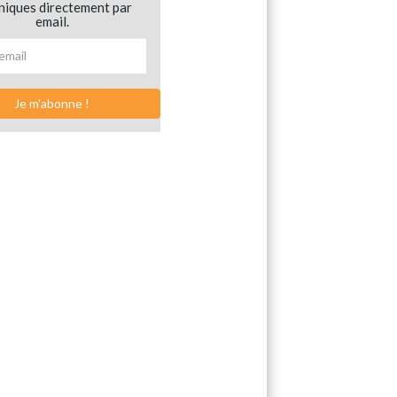
niques directement par
email.
Je m'abonne !