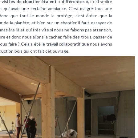
 visites de chantier étaient « différentes »
, c’est-à-dire
 qui avait une certaine ambiance. C’est malgré tout une
 donc que tout le monde la protège, c’est-à-dire que la
de la planète, et bien sur un chantier il faut essayer de
matière-là et qui très vite si nous ne faisons pas attention,
re et donc nous allons la cacher, faire des trous, passer de
us faire ? Cela a été le travail collaboratif que nous avons
truction bois qui ont fait cet ouvrage.