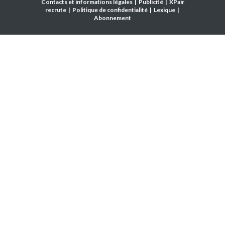
Contacts et informations légales
|
Publicité
|
XPair
recrute
|
Politique de confidentialité
|
Lexique
|
Abonnement