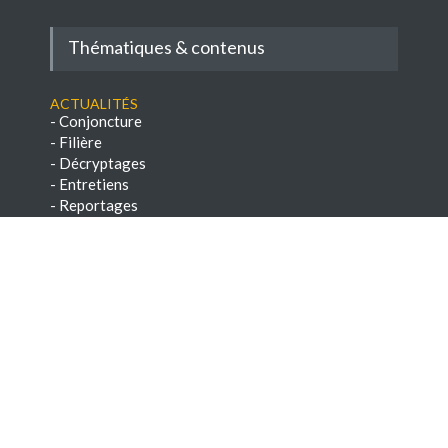
Thématiques & contenus
Actualités
-
Conjoncture
-
Filière
-
Décryptages
-
Entretiens
-
Reportages
-
Réglementation
-
A savoir
-
Veille réglementaire
Conseils
-
Savoir-faire
-
Paroles d'experts
-
Chroniques techniques
-
E-books & Dossiers techniques
NEWSLETTERS
-
Voir les archives