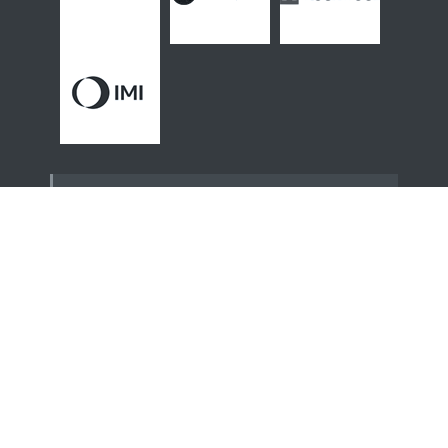
Thématiques & contenus
Actualités
-
Conjoncture
-
Filière
-
Décryptages
-
Entretiens
-
Reportages
-
Réglementation
-
A savoir
-
Veille réglementaire