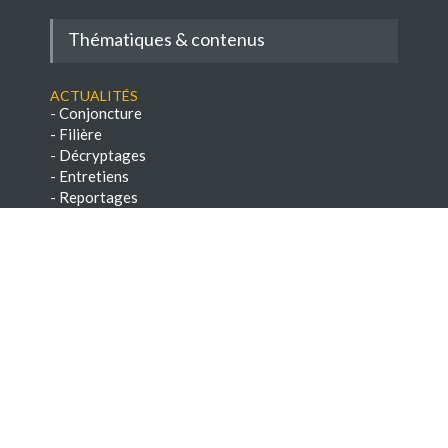
Thématiques & contenus
Actualités
-
Conjoncture
-
Filière
-
Décryptages
-
Entretiens
-
Reportages
-
Réglementation
-
A savoir
-
Veille réglementaire
Conseils
-
Savoir-faire
-
Paroles d'experts
-
Chroniques techniques
-
E-books & Dossiers techniques
NEWSLETTERS
-
Voir les archives