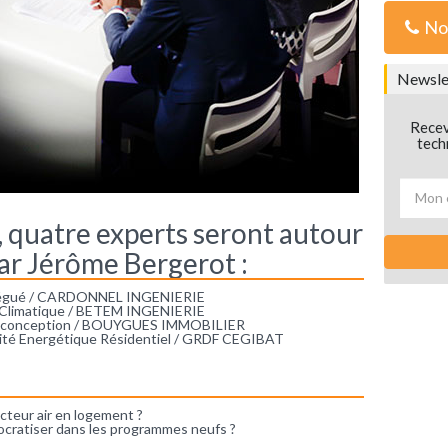
No
Newslet
Recev
tech
 quatre experts seront autour
par Jérôme Bergerot :
élégué / CARDONNEL INGENIERIE
e Climatique / BETEM INGENIERIE
nt conception / BOUYGUES IMMOBILIER
cité Energétique Résidentiel / GRDF CEGIBAT
ecteur air en logement ?
mocratiser dans les programmes neufs ?