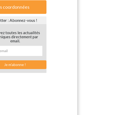
s coordonnées
ter : Abonnez-vous !
ez toutes les actualités
niques directement par
email.
Je m'abonne !