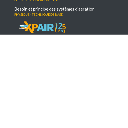
Besoin et principe des systèmes d'aération
Physique - Technique de base
Le média digital N°1 dédié à la performance
énergétique et environnementale
Suivez-nous :
LinkedIn
Youtube
© 2026 XPair | www.xpair.com
est une marque Batiactu Groupe
Contacts et informations légales
|
Publicité
|
XPair
recrute
|
Politique de confidentialité
|
Lexique
|
Abonnement