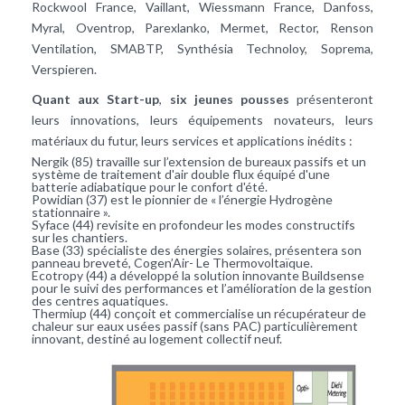
Rockwool France, Vaillant, Wiessmann France, Danfoss,
Myral, Oventrop, Parexlanko, Mermet, Rector, Renson
Ventilation, SMABTP, Synthésia Technoloy, Soprema,
Verspieren.
Quant aux Start-up
,
six jeunes pousses
présenteront
leurs innovations, leurs équipements novateurs, leurs
matériaux du futur, leurs services et applications inédits :
Nergik (85) travaille sur l’extension de bureaux passifs et un
système de traitement d'air double flux équipé d'une
batterie adiabatique pour le confort d'été.
Powidian (37) est le pionnier de « l’énergie Hydrogène
stationnaire ».
Syface (44) revisite en profondeur les modes constructifs
sur les chantiers.
Base (33) spécialiste des énergies solaires, présentera son
panneau breveté, Cogen’Air- Le Thermovoltaïque.
Ecotropy (44) a développé la solution innovante Buildsense
pour le suivi des performances et l’amélioration de la gestion
des centres aquatiques.
Thermiup (44) conçoit et commercialise un récupérateur de
chaleur sur eaux usées passif (sans PAC) particulièrement
innovant, destiné au logement collectif neuf.