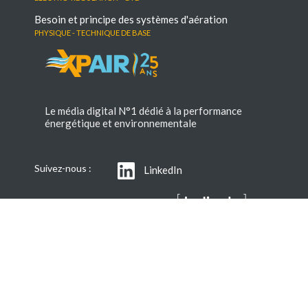
Besoin et principe des systèmes d'aération
Physique - Technique de base
Le média digital N°1 dédié à la performance
énergétique et environnementale
Suivez-nous :
LinkedIn
Youtube
© 2026 XPair | www.xpair.com
est une marque Batiactu Groupe
Contacts et informations légales
|
Publicité
|
XPair
recrute
|
Politique de confidentialité
|
Lexique
|
Abonnement