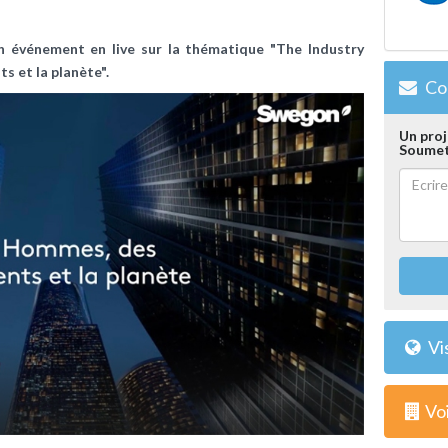
n événement en live sur la thématique "The Industry
s et la planète".
Con
Un proj
Soumet
Vi
Voi