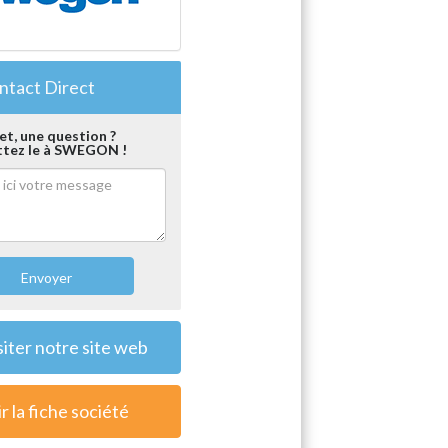
tact Direct
et, une question ?
tez le à SWEGON !
Envoyer
siter notre site web
r la fiche société