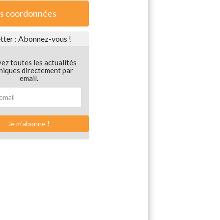
s coordonnées
ter : Abonnez-vous !
ez toutes les actualités
niques directement par
email.
Je m'abonne !