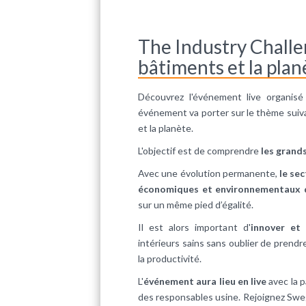
The Industry Challe
bâtiments et la plan
Découvrez l'événement live organis
événement va porter sur le thème suiv
et la planète.
L'objectif est de comprendre
les grand
Avec une évolution permanente,
le se
économiques et environnementaux d
sur un même pied d’égalité.
Il est alors important d'
innover et
intérieurs sains sans oublier de prend
la productivité.
L'
événement aura lieu en live
avec la 
des responsables usine. Rejoignez Sweg