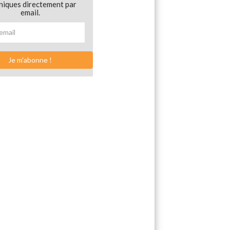
niques directement par
email.
Je m'abonne !