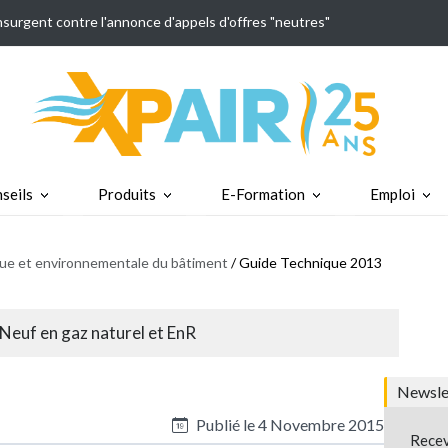
insurgent contre l'annonce d'appels d'offres "neutres"
seils
Produits
E-Formation
Emploi
ique et environnementale du bâtiment
/ Guide Technique 2013
Neuf en gaz naturel et EnR
Newslet
Publié le
4 Novembre 2015
Recev