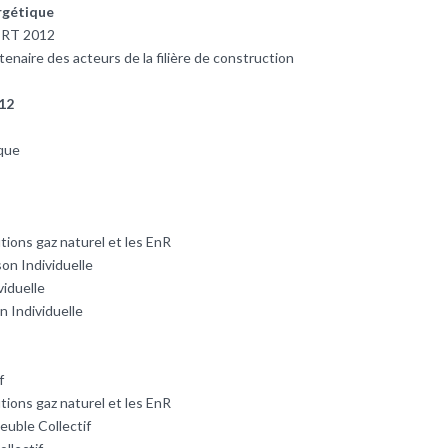
rgétique
a RT 2012
enaire des acteurs de la filière de construction
12
ique
tions gaz naturel et les EnR
on Individuelle
viduelle
son Individuelle
lectif
tions gaz naturel et les EnR
meuble Collectif