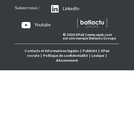
Suivez-nous :
LinkedIn
Youtube
© 2026 XPair | www.xpair.com
est une marque Batiactu Groupe
Contacts et informations légales
|
Publicité
|
XPair
recrute
|
Politique de confidentialité
|
Lexique
|
Abonnement