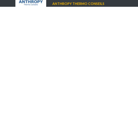
ANTHROPY THERMO CONSEILS
E-Formation d'XPair
La
e-formation d'XPair
c'est plus de 255 cours, dont
30 en accès libre !
Découvrez nos derniers cours gratuitement :
Présentation générale des machines frigorifiques
Physique - Technique de base
Besoin et principe des systèmes d'aération
Physique - Technique de base
Les architectures de GTB
électro-régulation - GTB
Besoin et principe des systèmes d'aération
Physique - Technique de base