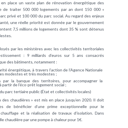
s en place un vaste plan de rénovation énergétique des
e de traiter 500 000 logements par an dont 150 000 «
arc privé et 100 000 du parc social. Au regard des enjeux
santé, une réelle priorité est donnée par le gouvernement
entent 7,5 millions de logements dont 35 % sont détenus
estes.
s par les ministères avec les collectivités territoriales
stissement : 9 milliards d’euros sur 5 ans consacrés
tique des bâtiments, notamment :
carité énergétique, à travers l’action de l’Agence Nationale
es modestes et très modestes ;
és par la banque des territoires, pour accompagner la
 partir de l’éco-prêt logement social ;
du parc tertiaire public (État et collectivités locales)
n des chaudières » est mis en place jusqu’en 2020. Il doit
s de bénéficier d’une prime exceptionnelle pour le
auffage et la réalisation de travaux d’isolation. Dans
ille chaudière par une pompe à chaleur pour 1€.