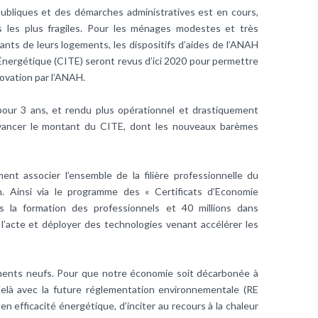
 publiques et des démarches administratives est en cours,
cs les plus fragiles. Pour les ménages modestes et très
nts de leurs logements, les dispositifs d’aides de l’ANAH
 Énergétique (CITE) seront revus d’ici 2020 pour permettre
novation par l’ANAH.
pour 3 ans, et rendu plus opérationnel et drastiquement
d’avancer le montant du CITE, dont les nouveaux barèmes
nt associer l’ensemble de la filière professionnelle du
. Ainsi via le programme des « Certificats d’Economie
s la formation des professionnels et 40 millions dans
à l’acte et déployer des technologies venant accélérer les
âtiments neufs. Pour que notre économie soit décarbonée à
delà avec la future réglementation environnementale (RE
 en efficacité énergétique, d’inciter au recours à la chaleur