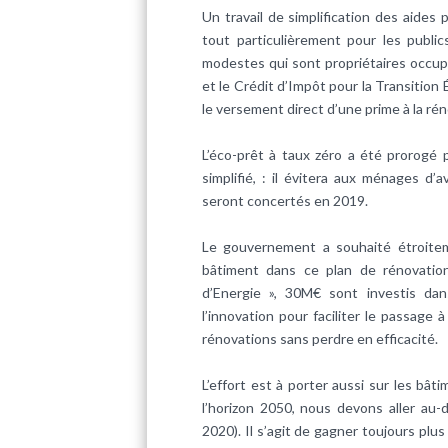
Un travail de simplification des aides
tout particulièrement pour les publi
modestes qui sont propriétaires occupa
et le Crédit d’Impôt pour la Transition
le versement direct d’une prime à la ré
L’éco-prêt à taux zéro a été prorogé 
simplifié, : il évitera aux ménages 
seront concertés en 2019.
Le gouvernement a souhaité étroiteme
bâtiment dans ce plan de rénovation
d’Energie », 30M€ sont investis dan
l’innovation pour faciliter le passage 
rénovations sans perdre en efficacité.
L’effort est à porter aussi sur les b
l’horizon 2050, nous devons aller au-
2020). Il s’agit de gagner toujours plus