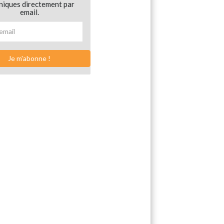
niques directement par
email.
Je m'abonne !