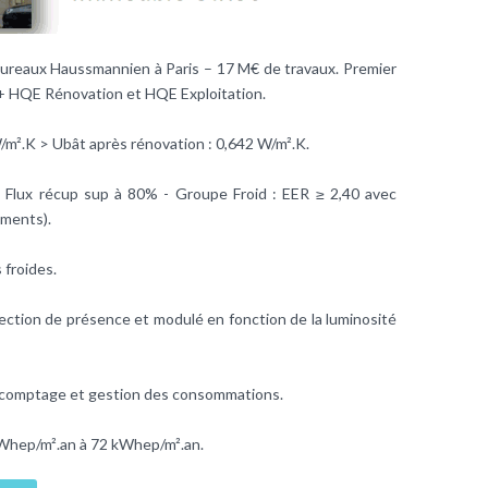
 bureaux Haussmannien à Paris – 17 M€ de travaux. Premier
+ HQE Rénovation et HQE Exploitation.
8 W/m².K > Ubât après rénovation : 0,642 W/m².K.
e Flux récup sup à 80% - Groupe Froid : EER ≥ 2,40 avec
ements).
 froides.
ection de présence et modulé en fonction de la luminosité
 comptage et gestion des consommations.
kWhep/m².an à 72 kWhep/m².an.