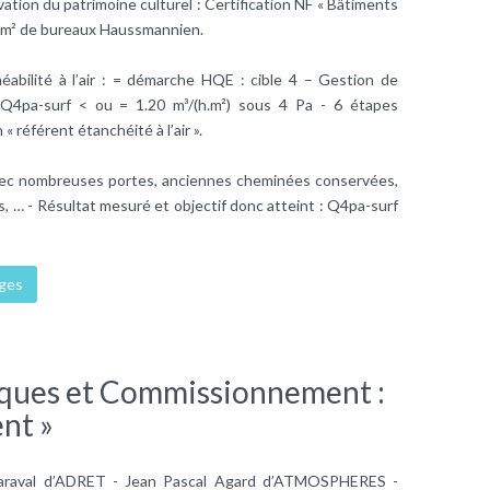
tion du patrimoine culturel : Certification NF « Bâtiments
 m² de bureaux Haussmannien.
éabilité à l’air : = démarche HQE : cible 4 – Gestion de
- Q4pa-surf < ou = 1.20 m³/(h.m²) sous 4 Pa - 6 étapes
 référent étanchéité à l’air ».
avec nombreuses portes, anciennes cheminées conservées,
 … - Résultat mesuré et objectif donc atteint : Q4pa-surf
ages
ques et Commissionnement :
nt »
Maraval d’ADRET - Jean Pascal Agard d’ATMOSPHERES -