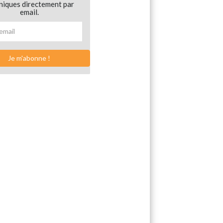
niques directement par
email.
Je m'abonne !