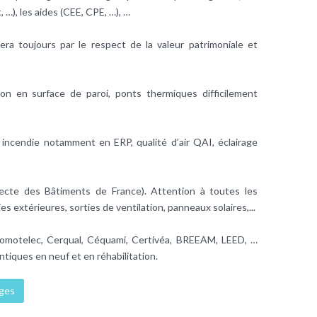
, …), les aides (CEE, CPE, …), …
sera toujours par le respect de la valeur patrimoniale et
on en surface de paroi, ponts thermiques difficilement
nt incendie notamment en ERP,
qualité d’air
QAI, éclairage
tecte des Bâtiments de France). Attention à toutes les
ies extérieures, sorties de
ventilation
, panneaux solaires,...
Promotelec, Cerqual, Céquami, Certivéa, BREEAM, LEED, …
ntiques en neuf et en réhabilitation.
ages