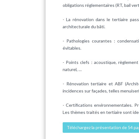
obligations réglementaires (RT, bail vert
- La rénovation dans le tertiaire pas
architecturale du bâti.
- Pathologies courantes : condensati
évitables.
- Points clefs : acoustique, règleme
naturel, …
- Rénovation tertiaire et ABF (Archi
incidences sur façades, telles menuiser
- Certifications environnementales. 
Les thèmes traités en tertiaire sont ide
Téléchargez la présentation de 54 p