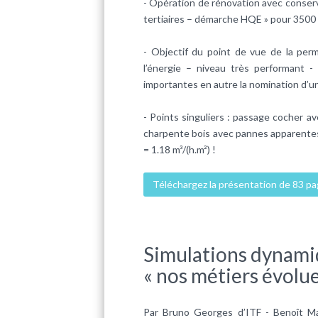
- Opération de rénovation avec conserva
tertiaires – démarche HQE » pour 3500
- Objectif du point de vue de la perm
l’énergie – niveau très performant 
importantes en autre la nomination d’un «
- Points singuliers : passage cocher 
charpente bois avec pannes apparentes,
= 1.18 m³/(h.m²) !
Téléchargez la présentation de 83 p
Simulations dynami
« nos métiers évolue
Par Bruno Georges d’ITF - Benoît 