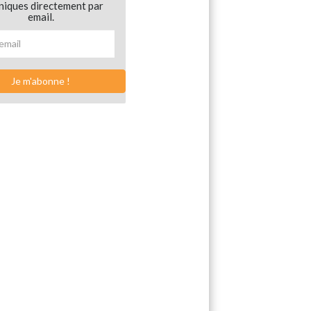
niques directement par
email.
Je m'abonne !