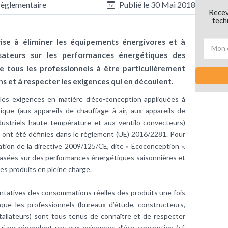
règlementaire
Publié le
30 Mai 2018
Recev
tech
se à éliminer les équipements énergivores et à
lisateurs sur les performances énergétiques des
ite tous les professionnels à être particulièrement
ns et à respecter les exigences qui en découlent.
lles exigences en matière d’éco-conception appliquées à
que (aux appareils de chauffage à air, aux appareils de
ndustriels haute température et aux ventilo-convecteurs)
es ont été définies dans le règlement (UE) 2016/2281. Pour
tion de la directive 2009/125/CE, dite « Écoconception ».
asées sur des performances énergétiques saisonnières et
s produits en pleine charge.
ntatives des consommations réelles des produits une fois
e que les professionnels (bureaux d’étude, constructeurs,
stallateurs) sont tous tenus de connaître et de respecter
ui ne répondent pas aux exigences d’éco-conception (cf.