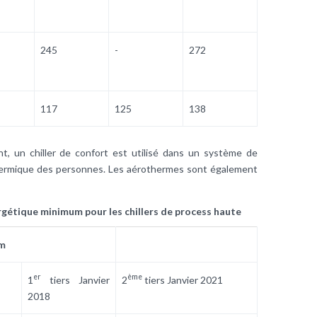
245
-
272
117
125
138
nt, un chiller de confort est utilisé dans un système de
thermique des personnes. Les aérothermes sont également
ergétique minimum pour les chillers de process haute
m
er
ème
1
tiers Janvier
2
tiers Janvier 2021
2018