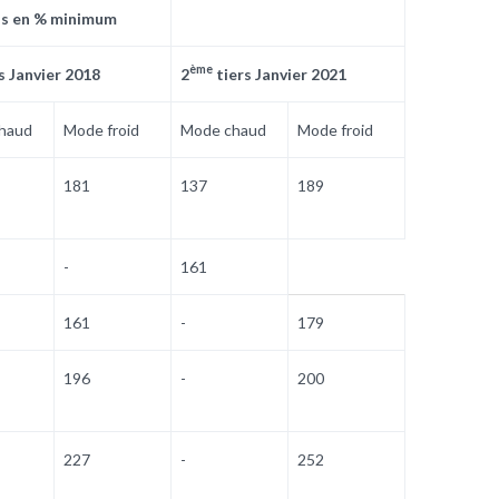
s en % minimum
ème
s Janvier 2018
2
tiers Janvier 2021
haud
Mode froid
Mode chaud
Mode froid
181
137
189
-
161
161
-
179
196
-
200
227
-
252