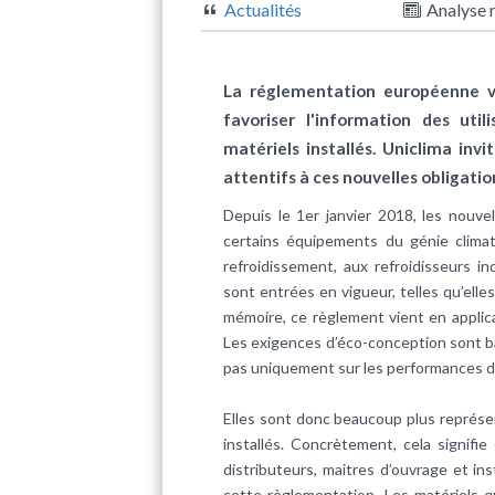
Actualités
Analyse 
La réglementation européenne vi
favoriser l'information des uti
matériels installés. Uniclima inv
attentifs à ces nouvelles obligatio
Depuis le 1er janvier 2018, les nouve
certains équipements du génie climati
refroidissement, aux refroidisseurs i
sont entrées en vigueur, telles qu’ell
mémoire, ce règlement vient en applica
Les exigences d’éco-conception sont b
pas uniquement sur les performances de
Elles sont donc beaucoup plus représe
installés. Concrètement, cela signifi
distributeurs, maitres d’ouvrage et in
cette règlementation. Les matériels q