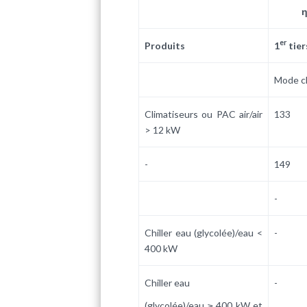
η
er
Produits
1
tier
Mode c
Climatiseurs ou PAC air/air
133
> 12 kW
-
149
-
Chiller eau (glycolée)/eau <
-
400 kW
Chiller eau
-
(glycolée)/eau ≥ 400 kW et