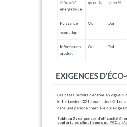
Efficacité
ηs en %
ηs en %
énergétique
Puissance
Oui
Oui
acoustique
Information
Oui
Oui
produit
EXIGENCES D’ÉCO
Les dates butoirs d’entrée en vigueur d
le 1er janvier 2021 pour le tiers-2. L’e
dans une période charnière qui exige une
Tableau 2 : exigences d’efficacité én
confort, les climatiseurs ou PAC air/a