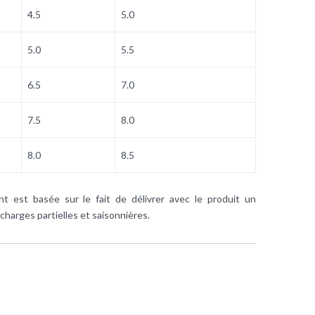
4.5
5.0
5.0
5.5
6.5
7.0
7.5
8.0
8.0
8.5
t est basée sur le fait de délivrer avec le produit un
harges partielles et saisonnières.