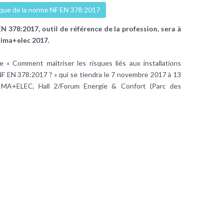
que de la norme NF EN 378:2017
 378:2017, outil de référence de la profession, sera à
clima+elec 2017.
e « Comment maîtriser les risques liés aux installations
NF EN 378:2017 ? » qui se tiendra le 7 novembre 2017 à 13
MA+ELEC, Hall 2/Forum Energie & Confort (Parc des