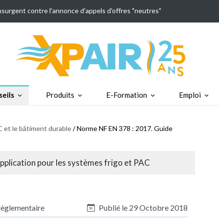
insurgent contre l'annonce d'appels d'offres "neutres"
eils
Produits
E-Formation
Emploi
 et le bâtiment durable
/ Norme NF EN 378 : 2017. Guide
plication pour les systèmes frigo et PAC
règlementaire
Publié le
29 Octobre 2018