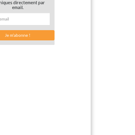
niques directement par
email.
Je m'abonne !