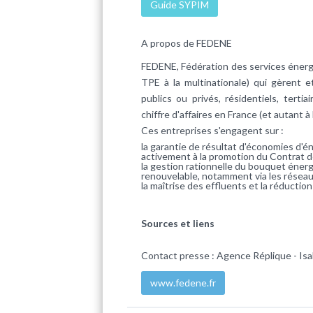
Guide SYPIM
A propos de FEDENE
FEDENE, Fédération des services énerg
TPE à la multinationale) qui gèrent 
publics ou privés, résidentiels, tertia
chiffre d'affaires en France (et autant à
Ces entreprises s'engagent sur :
la garantie de résultat d'économies d'én
activement à la promotion du Contrat 
la gestion rationnelle du bouquet éner
renouvelable, notamment via les réseau
la maîtrise des effluents et la réducti
Sources et liens
Contact presse : Agence Réplique - Isab
www.fedene.fr