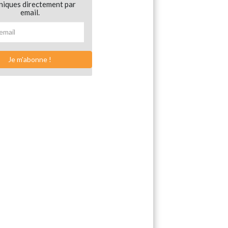
niques directement par
email.
Je m'abonne !