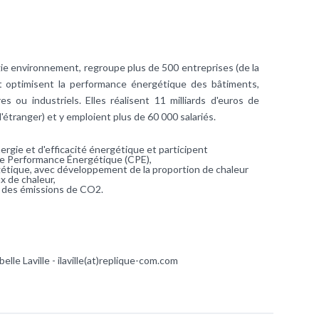
ie environnement, regroupe plus de 500 entreprises (de la
et optimisent la performance énergétique des bâtiments,
ires ou industriels. Elles réalisent 11 milliards d'euros de
 l'étranger) et y emploient plus de 60 000 salariés.
ergie et d'efficacité énergétique et participent
de Performance Énergétique (CPE),
gétique, avec développement de la proportion de chaleur
x de chaleur,
on des émissions de CO2.
elle Laville -
ilaville(at)replique-com.com