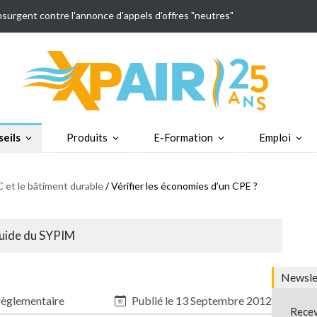
insurgent contre l'annonce d'appels d'offres "neutres"
eils
Produits
E-Formation
Emploi
 et le bâtiment durable
/ Vérifier les économies d’un CPE ?
Guide du SYPIM
Newslet
règlementaire
Publié le
13 Septembre 2012
Recev