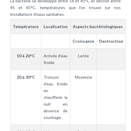
La bactérie se développe entre 16 et 45°C et décroit entre
45 et 65°C, températures que l’on trouve sur nos
installations d’eaux sanitaires.
Température
Localisation
Aspects bactériologiques
Croissance
Destruction
10 à 20°C
Arrivée d’eau
Lente
froide
20 à 30°C
Tronçon
Moyenne
d’eau froide
en
chaufferie la
nuit en
absence de
soutirage