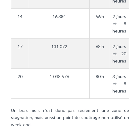
heures
14
16 384
56 h
2 jours
et 8
heures
17
131 072
68 h
2 jours
et 20
heures
20
1 048 576
80 h
3 jours
et 8
heures
Un bras mort n’est donc pas seulement une zone de
stagnation, mais aussi un point de soutirage non utilisé un
week-end.