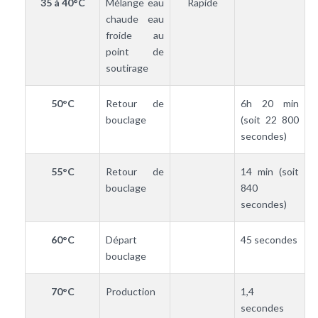
35 à 40°C
Mélange eau
Rapide
chaude eau
froide au
point de
soutirage
50°C
Retour de
6h 20 min
bouclage
(soit 22 800
secondes)
55°C
Retour de
14 min (soit
bouclage
840
secondes)
60°C
Départ
45 secondes
bouclage
70°C
Production
1,4
secondes