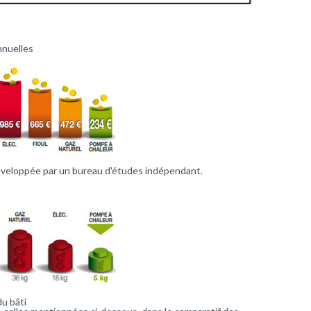
nuelles
éveloppée par un bureau d'études indépendant.
u bâti