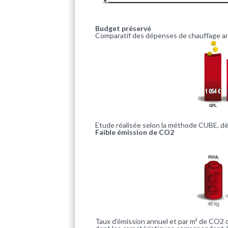
Budget préservé
Comparatif des dépenses de
chauffage
an
Etude réalisée selon la méthode CUBE, d
Faible émission de CO2
Taux d'émission annuel et par m² de
CO2
d