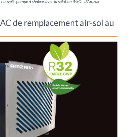
re nouvelle pompe à chaleur avec la solution R-SOL d’Amzair
 PAC de remplacement air-sol au