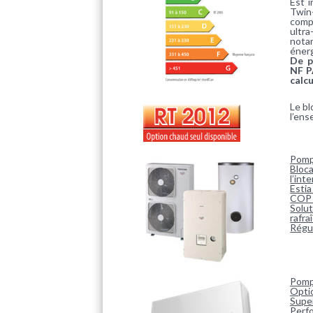
Est 
Twin
comp
ultr
notam
éner
De p
NF P
calc
Le bl
l’ens
Pomp
Bloca
l’int
Estia
COP 
Solut
rafr
Régul
Pomp
Optio
Super
Perf