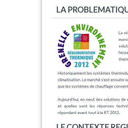
LA PROBLEMATIQ
La
ré
mond
solu
l’en
ther
Historiquement les systèmes thermo
climatisation. Le marché s’est ensuite 
que les systèmes de chauffage conventi
Aujourd’hui, en neuf, des solutions de
et quelles sont les réponses techn
répondant avant tout à la
RT 2012
.
LE CONTEXTE REG