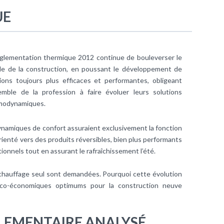
UE
glementation thermique
2012 continue de bouleverser le
e de la construction, en poussant le développement de
tions toujours plus efficaces et performantes, obligeant
semble de la profession à faire évoluer leurs solutions
modynamiques.
dynamiques de
confort
assuraient exclusivement la fonction
orienté vers des produits réversibles, bien plus performants
onnels tout en assurant le rafraîchissement l’été.
chauffage
seul sont demandées. Pourquoi cette évolution
ico-économiques optimums pour la construction neuve
LEMENTAIRE ANALYSÉ