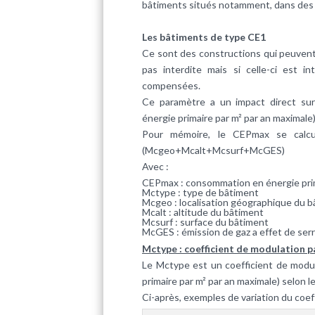
bâtiments situés notamment, dans des 
Les bâtiments de type CE1
Ce sont des constructions qui peuvent 
pas interdite mais si celle-ci est 
compensées.
Ce paramètre a un impact direct sur
énergie primaire
par m² par an maximale)
Pour mémoire, le CEPmax se calc
(Mcgeo+Mcalt+Mcsurf+McGES)
Avec :
CEPmax : consommation en énergie prim
Mctype : type de bâtiment
Mcgeo : localisation géographique du 
Mcalt : altitude du bâtiment
Mcsurf : surface du bâtiment
McGES : émission de gaz a effet de ser
Mctype : coefficient de modulation p
Le Mctype est un coefficient de modu
primaire par m² par an maximale) selon l
Ci-après, exemples de variation du coe