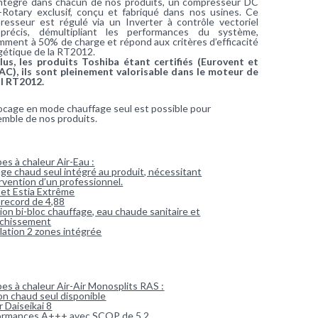
intégré dans chacun de nos produits, un compresseur DC
-Rotary exclusif, conçu et fabriqué dans nos usines. Ce
resseur est régulé via un Inverter à contrôle vectoriel
a-précis, démultipliant les performances du système,
ment à 50% de charge et répond aux critères d’efficacité
gétique de la RT2012.
lus, les produits Toshiba étant certifiés (Eurovent et
AC), ils sont pleinement valorisable dans le moteur de
ul RT2012.
ocage en mode chauffage seul est possible pour
emble de nos produits.
es à chaleur Air-Eau
:
ge chaud seul intégré au produit, nécessitant
ervention d’un professionnel.
 et Estia Extrême
record de 4,88
ion bi-bloc chauffage, eau chaude sanitaire et
aîchissement
ation 2 zones intégrée
es à chaleur Air-Air Monosplits RAS
:
n chaud seul disponible
 Daiseikai 8
ormances A+++ avec SCOP de 5,2