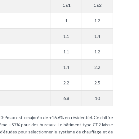
CE1
CE2
1
1.2
1.1
1.4
1.1
1.2
1.4
2.2
2.2
2.5
6.8
10
CEPmax est « majoré » de +16.6% en résidentiel. Ce chiffre
ême +57% pour des bureaux. Le bâtiment type CE2 laisse
 d’études pour sélectionner le système de chauffage et de