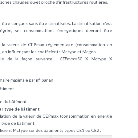
zones chaudes ou/et proche d’infrastructures routières.
être conçues sans être climatisées. La climatisation n’est
intégrée, ses consommations énergétiques devront être
 la valeur de CEPmax réglementaire (
consommation en
, en influençant les coefficients Mctype et Mcgeo.
ule de la façon suivante :
CEPmax
=50 X Mctype X
aire maximale par m² par an
bâtiment
re du bâtiment
ar type de bâtiment
lation de la valeur de CEPmax (consommation en énergie
e type de bâtiment.
fficient Mctype sur des bâtiments types CE1 ou CE2 :