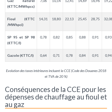
Gaz naturel
7,06
10,14
12,41
14,69
16,96
19,2
(€TTC/MWhpcs)
Fioul (€TTC
14,31
18,80
22,13
25,45
28,75
32,0
/MWhpci)
SP 95 et SP 98
0,78
0,82
0,85
0,88
0,91
0,93
(€TTC/l)
Gazole (€TTC/l)
0,64
0,71
0,78
0,84
0,91
0,94
Evolution des taxes intérieures incluant la CCE (Code des Douanes 2018
et TVA de 20 %)
Conséquences de la CCE pour les
dépenses de chauffage au fioul et
au gaz