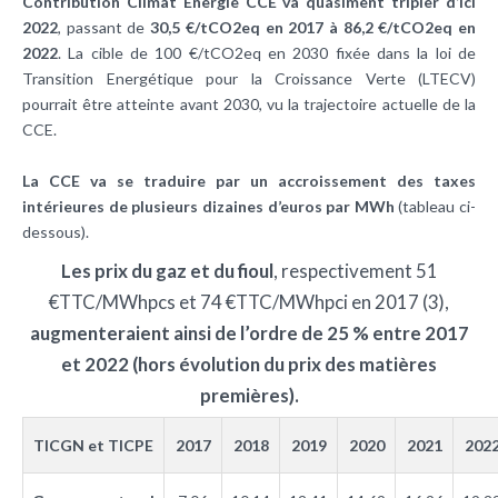
Contribution Climat Energie CCE va quasiment tripler d’ici
2022
, passant de
30,5 €/tCO2eq en 2017 à 86,2 €/tCO2eq en
2022
. La cible de 100 €/tCO2eq en 2030 fixée dans la loi de
Transition Energétique pour la Croissance Verte (LTECV)
pourrait être atteinte avant 2030, vu la trajectoire actuelle de la
CCE.
La CCE va se traduire par un accroissement des taxes
intérieures de plusieurs dizaines d’euros par MWh
(tableau ci-
dessous).
Les prix du gaz et du fioul
, respectivement 51
€TTC/MWhpcs et 74 €TTC/MWhpci en 2017 (3),
augmenteraient ainsi de l’ordre de 25 % entre 2017
et 2022 (hors évolution du prix des matières
premières).
TICGN et TICPE
2017
2018
2019
2020
2021
202