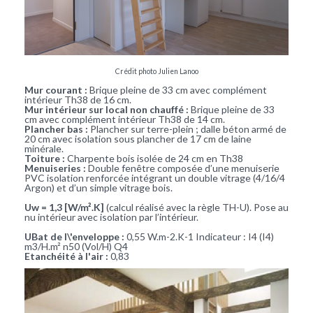
Crédit photo Julien Lanoo
Mur courant :
Brique pleine de 33 cm avec complément
intérieur Th38 de 16 cm.
Mur intérieur sur local non chauffé :
Brique pleine de 33
cm avec complément intérieur Th38 de 14 cm.
Plancher bas :
Plancher sur terre-plein ; dalle béton armé de
20 cm avec isolation sous plancher de 17 cm de laine
minérale.
Toiture :
Charpente bois isolée de 24 cm en Th38
Menuiseries :
Double fenêtre composée d’une menuiserie
PVC isolation renforcée intégrant un double vitrage (4/16/4
Argon) et d’un simple vitrage bois.
Uw = 1,3 [W/m².K]
(calcul réalisé avec la règle TH-U). Pose au
nu intérieur avec isolation par l’intérieur.
UBat de l\'enveloppe :
0,55 W.m-2.K-1 Indicateur : I4 (I4)
m3/H.m² n50 (Vol/H) Q4
Etanchéité à l'air :
0,83