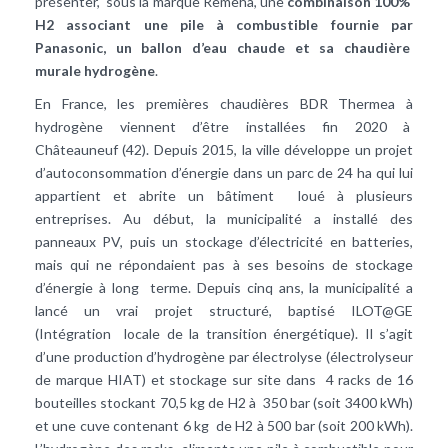
présenter, sous la marque Remeha, une
combinaison 100%
H2 associant une pile à combustible fournie par
Panasonic, un ballon d’eau chaude et sa chaudière
murale hydrogène
.
En France, les premières chaudières BDR Thermea à
hydrogène viennent d’être installées fin 2020 à
Châteauneuf (42). Depuis 2015, la ville développe un projet
d’autoconsommation d’énergie dans un parc de 24 ha qui lui
appartient et abrite un bâtiment loué à plusieurs
entreprises. Au début, la municipalité a installé des
panneaux PV, puis un stockage d’électricité en batteries,
mais qui ne répondaient pas à ses besoins de stockage
d’énergie à long terme. Depuis cinq ans, la municipalité a
lancé un vrai projet structuré, baptisé ILOT@GE
(Intégration locale de la transition énergétique). Il s’agit
d’une production d’hydrogène par électrolyse (électrolyseur
de marque HIAT) et stockage sur site dans 4 racks de 16
bouteilles stockant 70,5 kg de H2 à 350 bar (soit 3400 kWh)
et une cuve contenant 6 kg de H2 à 500 bar (soit 200 kWh).