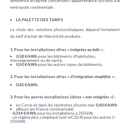
différence acceptée concernant l’appartenance (ou non) à la
métropole continentale.
LA PALETTE DES TARIFS
Le choix des solutions photovoltaïques dépend fortement
du tarif d’achat de l’électricité produite.
1. Pour les installations dites «
intégrées au bâti
» :
0,58 €/kWh
pour les bâtiments d’habitation,
d’enseignement ou de santé,
0,50 €/kWh
pour les autres types de bâtiments.
2. Pour les installations dites « d’
intégration simplifiée
» :
0,42 €/kWh.
3. Pour les autres installations (dites «
non intégrées
») :
en Corse et dans les territoires d’outre-mer
0,40 €/kWh
ailleurs (en France continentale)
-
0,314 €/kWh
pour les installations ≤ 250 kW,
- un régime plus compliqué (voir mC32.4) pour les autres (>
250 kW).