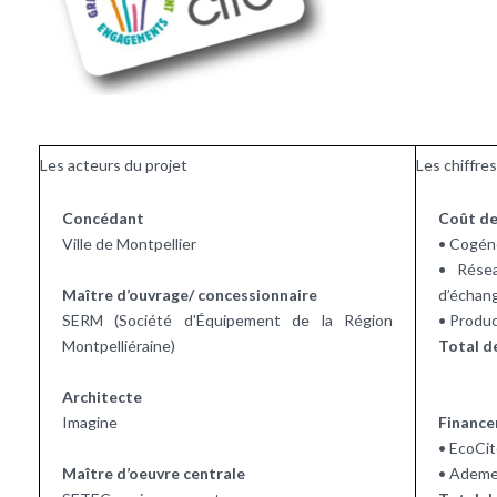
Les acteurs du projet
Les chiffres
Concédant
Coût de
Ville de Montpellier
• Cogéné
• Rése
Maître d’ouvrage/ concessionnaire
d’échan
SERM (Société d'Équipement de la Région
• Produc
Montpelliéraine)
Total d
Architecte
Imagine
Financ
• EcoCit
Maître d’oeuvre centrale
• Ademe 