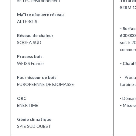
SETEC environnement
Total d
SERM 13
Maître d’oeuvre réseau
ALTERGIS
- Surfac
Réseau de chaleur
600 000
SOGEA SUD
soit 5 2
commerc
Process bois
WEISS France
- Chauf
Fournisseur de bois
- Produ
EUROPEENNE DE BIOMASSE
turbine 
ORC
- Démarr
ENERTIME
- Mise e
Génie climatique
SPIE SUD OUEST