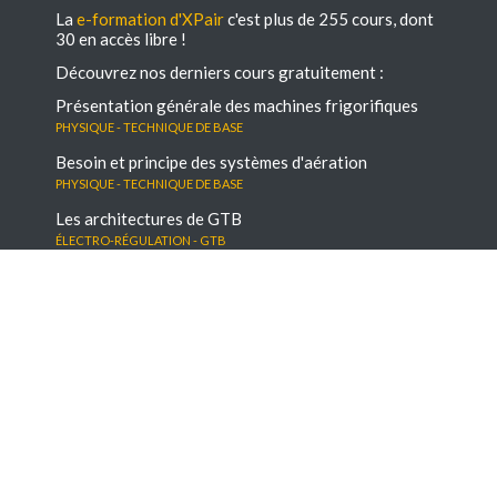
La
e-formation d'XPair
c'est plus de 255 cours, dont
30 en accès libre !
Découvrez nos derniers cours gratuitement :
Présentation générale des machines frigorifiques
Physique - Technique de base
Besoin et principe des systèmes d'aération
Physique - Technique de base
Les architectures de GTB
électro-régulation - GTB
Besoin et principe des systèmes d'aération
Physique - Technique de base
Le média digital N°1 dédié à la performance
énergétique et environnementale