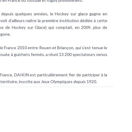
é en France où football et rugby prédominent.
e depuis quelques années, le Hockey sur glace gagne en
oit d’ailleurs naître la première institution dédiée à cette
aise de Hockey sur Glace) qui comptait, en 2009, plus de
agone.
de France 2010 entre Rouen et Briançon, qui s’est tenue le
st jouée à guichets fermés, a réuni 13 200 spectateurs venus
rance, DAIKIN est particulièrement fier de participer à la
e territoire, inscrite aux Jeux Olympiques depuis 1920.