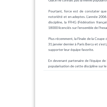
Glace ne connaît pas la même popularit
Pourtant, force est de constater qu
notoriété et en adeptes. L’année 2006 v
discipline, la FFHG (Fédération franç
18000 licenciés sur l’ensemble de l’hex
Plus récemment, la Finale de la Coupe 
31 janvier dernier à Paris Bercy et s’e
supporter leur équipe favorite.
En devenant partenaire de l’équipe de F
popularisation de cette discipline sur l