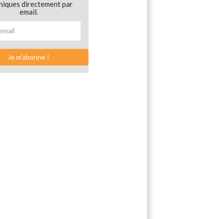
niques directement par
email.
Je m'abonne !