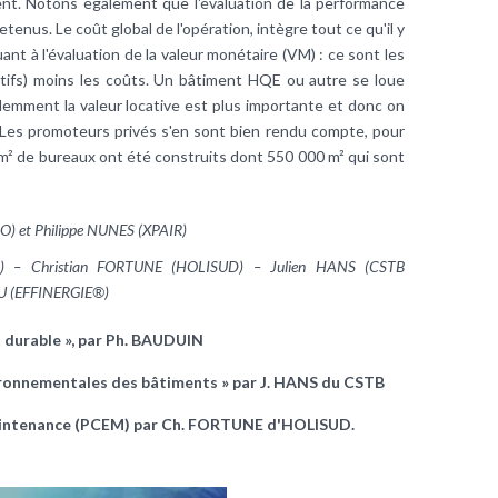
nt. Notons également que l'évaluation de la performance
enus. Le coût global de l'opération, intègre tout ce qu'il y
ant à l'évaluation de la valeur monétaire (VM) : ce sont les
catifs) moins les coûts. Un bâtiment HQE ou autre se loue
emment la valeur locative est plus importante et donc on
 Les promoteurs privés s'en sont bien rendu compte, pour
 m² de bureaux ont été construits dont 550 000 m² qui sont
O) et Philippe NUNES (XPAIR)
EP) – Christian FORTUNE (HOLISUD) – Julien HANS (CSTB
 (EFFINERGIE®)
 durable », par Ph. BAUDUIN
ironnementales des bâtiments » par J. HANS du CSTB
maintenance (PCEM) par Ch. FORTUNE d'HOLISUD.