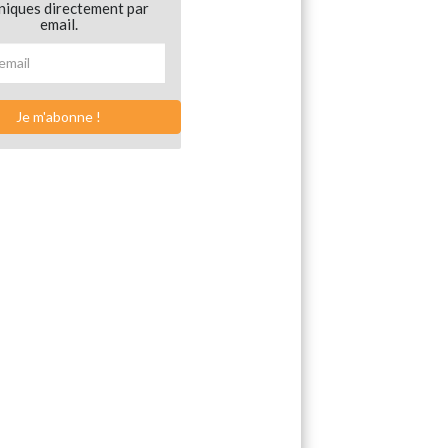
niques directement par
email.
Je m'abonne !