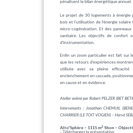
pénalisent le bilan énergétique annuel.
Le projet de 30 logements à énergie 
bois et l'utilisation de l'énergie sol
micro-cogénération. Et des panneaux
sanitaire. Les objectifs de confort
d'instrumentation.
Enfin un zoom particulier est fait sur
que les retours d'expériences montren
utilisée avec sa pleine efficacit
enclenchement en cascade, positionnem
en cause et en évidence.
Atelier animé par Robert PELZER (BET BET
Intervenants : Jonathan CHEMUIL (BENE
CHARRIER (LE TOIT VOGIEN) – Hervé SE
2
Alto'Sphère – 1115 m
Shon – Objecti
-
Téléchargez la présentation