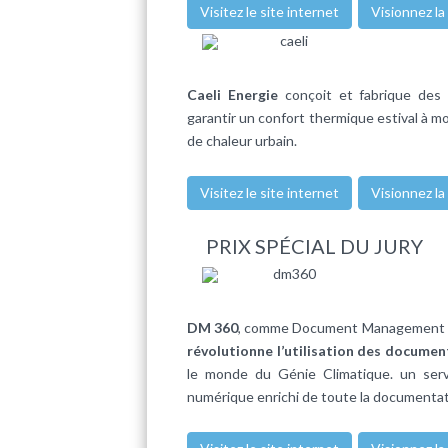
Visitez le site internet
Visionnez la
Caeli Energie
conçoit et fabrique de
garantir un confort thermique estival à 
de chaleur urbain.
Visitez le site internet
Visionnez la
PRIX SPÉCIAL DU JURY
DM 360
, comme Document Management 360,
révolutionne l’utilisation des docume
le monde du Génie Climatique. un serv
numérique enrichi de toute la documentati