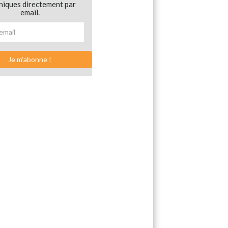
niques directement par
email.
Je m'abonne !