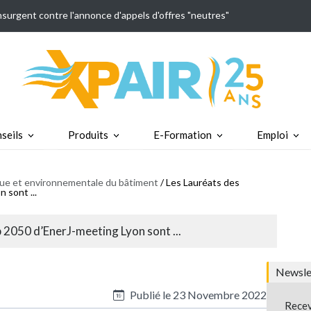
insurgent contre l'annonce d'appels d'offres "neutres"
seils
Produits
E-Formation
Emploi
ique et environnementale du bâtiment
/ Les Lauréats des
 sont ...
 2050 d’EnerJ-meeting Lyon sont ...
Newslet
Publié le
23 Novembre 2022
Recev