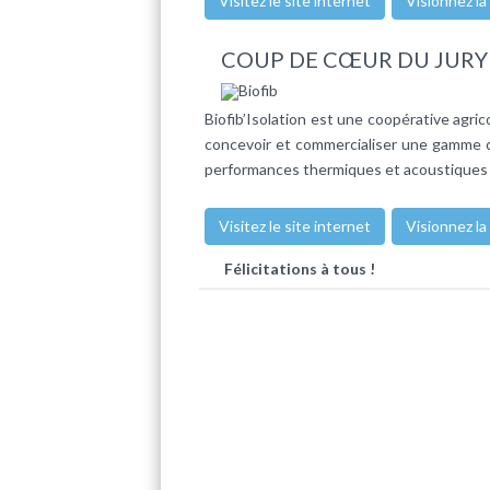
Visitez le site internet
Visionnez la
COUP DE CŒUR DU JURY
Biofib’Isolation est une coopérative agrico
concevoir et commercialiser une gamme 
performances thermiques et acoustiques ce
Visitez le site internet
Visionnez la
Félicitations à tous !