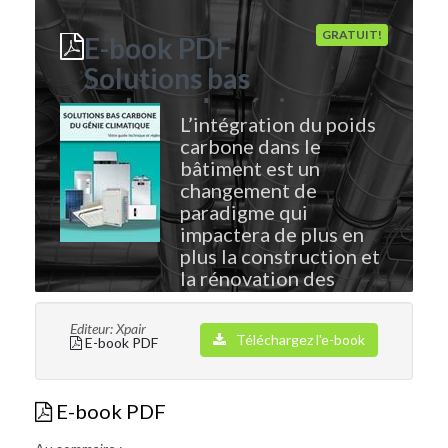
GRATUIT!
E-book PDF
Solutions bas
carbone du génie
L’intégration du poids
climatique
carbone dans le
bâtiment est un
changement de
paradigme qui
impactera de plus en
plus la construction et
la rénovation des
bâtiments. Pour tenter
d'atteindre la
Editeur: Xpair
Téléchargez l'e-book
neutralité...
E-book PDF
E-book PDF