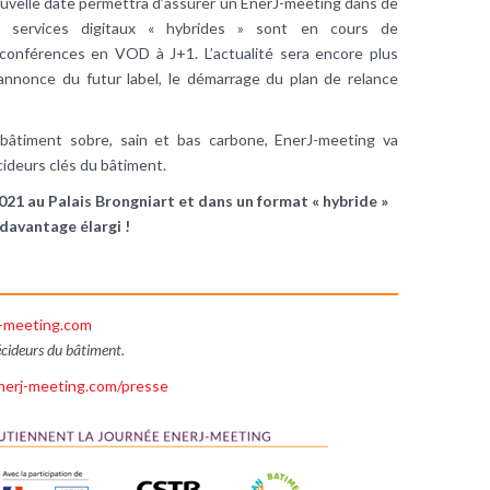
velle date permettra d’assurer un EnerJ-meeting dans de
x services digitaux « hybrides » sont en cours de
onférences en VOD à J+1. L’actualité sera encore plus
annonce du futur label, le démarrage du plan de relance
âtiment sobre, sain et bas carbone, EnerJ-meeting va
cideurs clés du bâtiment.
021 au Palais Brongniart et dans un format « hybride »
davantage élargi !
-meeting.com
écideurs du bâtiment.
erj-meeting.com/presse