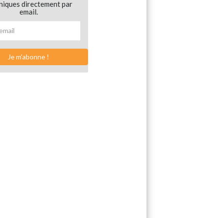
niques directement par
email.
Je m'abonne !