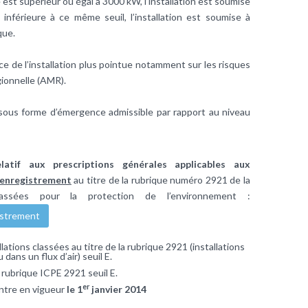
st supérieur ou égal à 3000 kW, l’installation est soumise
 inférieure à ce même seuil, l’installation est soumise à
que.
nce de l’installation plus pointue notamment sur les risques
gionnelle (AMR).
sous forme d’émergence admissible par rapport au niveau
tif aux prescriptions générales applicables aux
’enregistrement
au titre de la rubrique numéro 2921 de la
classées pour la protection de l’environnement :
istrement
lations classées au titre de la rubrique 2921 (installations
dans un flux d’air) seuil E.
 rubrique ICPE 2921 seuil E.
er
entre en vigueur
le 1
janvier 2014