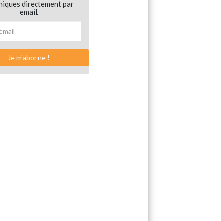
niques directement par
email.
Je m'abonne !