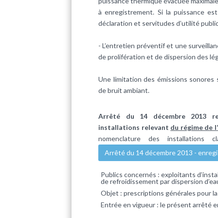
puissance thermique évacuée maximale e
à enregistrement. Si la puissance est
déclaration et servitudes d’utilité publi
- L’entretien préventif et une surveilla
de prolifération et de dispersion des lé
Une limitation des émissions sonores 
de bruit ambiant.
Arrêté du 14 décembre 2013 rela
installations relevant
du régime de l
nomenclature des installations 
Arrêté du 14 décembre 2013 - enreg
Publics concernés : exploitants d’instal
de refroidissement par dispersion d’eau 
Objet : prescriptions générales pour la
Entrée en vigueur : le présent arrêté 