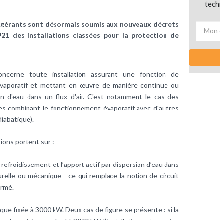
tech
rigérants sont désormais soumis aux nouveaux décrets
921 des installations classées pour la protection de
ncerne toute installation assurant une fonction de
 évaporatif et mettant en œuvre de manière continue ou
on d'eau dans un flux d'air. C'est notamment le cas des
es combinant le fonctionnement évaporatif avec d'autres
iabatique).
ions portent sur :
 refroidissement et l’apport actif par dispersion d’eau dans
turelle ou mécanique - ce qui remplace la notion de circuit
ermé.
ue fixée à 3000 kW. Deux cas de figure se présente : si la