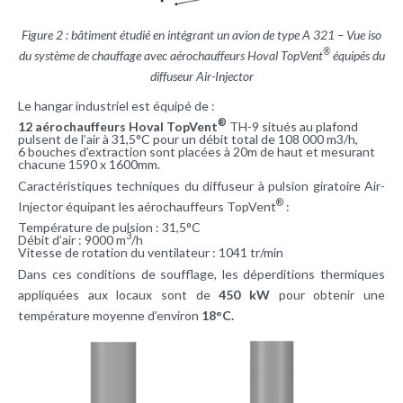
Figure 2 : bâtiment étudié en intégrant un avion de type A 321 – Vue iso
®
du système de chauffage avec aérochauffeurs Hoval TopVent
équipés du
diffuseur Air-Injector
Le hangar industriel est équipé de :
®
12 aérochauffeurs Hoval TopVent
TH-9 situés au plafond
pulsent de l’air à 31,5°C pour un débit total de 108 000 m3/h,
6 bouches d’extraction sont placées à 20m de haut et mesurant
chacune 1590 x 1600mm.
Caractéristiques techniques du diffuseur à pulsion giratoire Air-
®
Injector équipant les aérochauffeurs TopVent
:
Température de pulsion : 31,5°C
3
Débit d’air : 9000 m
/h
Vitesse de rotation du ventilateur : 1041 tr/min
Dans ces conditions de soufflage, les déperditions thermiques
appliquées aux locaux sont de
450 kW
pour obtenir une
température moyenne d’environ
18°C.