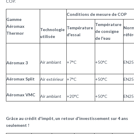
COP.
Conditions de mesure de COP
Gamme
Température
Aéromax
Température
Nor
Technologie
de consigne
Thermor
d'essai
réfé
utilisée
de l'eau
Air ambiant
+7°C
+50°C
EN25
Aéromax 3
Aéromax Split
Air extérieur
+7°C
+50°C
EN25
Aéromax VMC
Air ambiant
+20°C
+50°C
EN25
Grâce au crédit d'impôt, un retour d'investissement sur 4 ans
seulement !