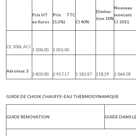
Nouveau
Diminu-
Prix HT
Prix TTC
montant
tion 10%
en €uros
(5,5%)
CI 40%
CI 2011
CE 300L ACI
1 000,00
1 055,00
Aéromax 3
2 803,00
2 957,17
1 182,87
118,29
1 064,58
GUIDE DE CHOIX CHAUFFE-EAU THERMODYNAMIQUE
GUIDE RENOVATION
GUIDE DANS L