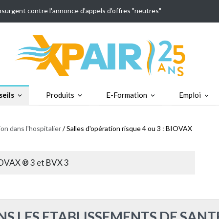
insurgent contre l'annonce d'appels d'offres "neutres"
eils
Produits
E-Formation
Emploi
on dans l'hospitalier
/ Salles d'opération risque 4 ou 3 : BIOVAX
BIOVAX ® 3 et BVX 3
DANS LES ETABLISSEMENTS DE SANT