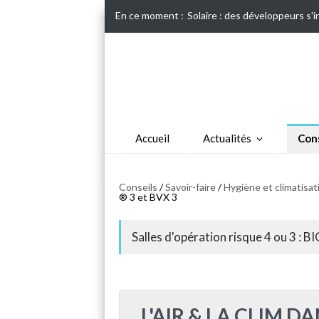
En ce moment :
Solaire : des développeurs s'
Accueil
Actualités
Cons
Conseils
/
Savoir-faire
/
Hygiène et climatisati
® 3 et BVX 3
Salles d'opération risque 4 ou 3 : 
L'AIR & LA CLIM 