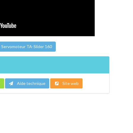
 Servomoteur TA-Slider 160
r
Aide technique
Site web