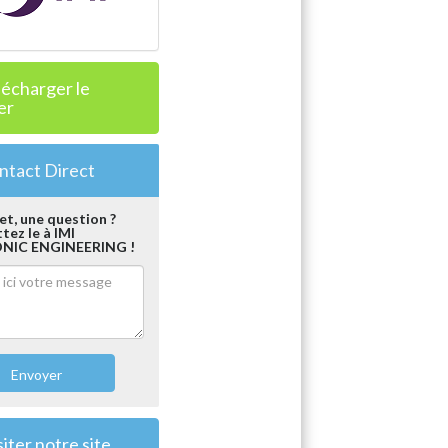
lécharger le
er
tact Direct
et, une question ?
ez le à IMI
NIC ENGINEERING !
Envoyer
iter notre site