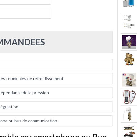
OMMANDEES
tés terminales de refroidissement
ndépendante de la pression
régulation
hone ou bus de communication
able par smartphone ou Bus