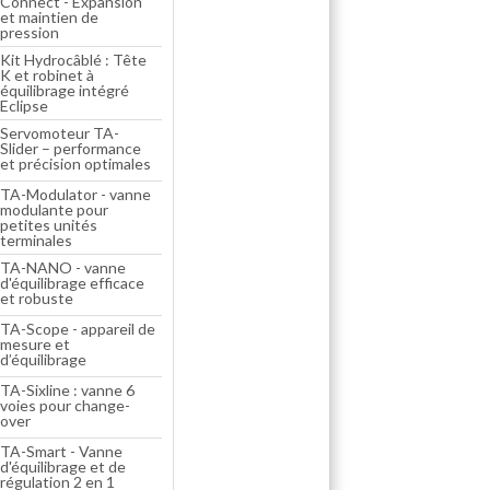
Connect - Expansion
et maintien de
pression
Kit Hydrocâblé : Tête
K et robinet à
équilibrage intégré
Eclipse
Servomoteur TA-
Slider – performance
et précision optimales
TA-Modulator - vanne
modulante pour
petites unités
terminales
TA-NANO - vanne
d'équilibrage efficace
et robuste
TA-Scope - appareil de
mesure et
d’équilibrage
TA-Sixline : vanne 6
voies pour change-
over
TA-Smart - Vanne
d'équilibrage et de
régulation 2 en 1