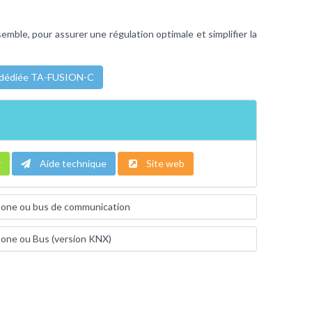
mble, pour assurer une régulation optimale et simplifier la
 dédiée TA-FUSION-C
r
Aide technique
Site web
hone ou bus de communication
one ou Bus (version KNX)