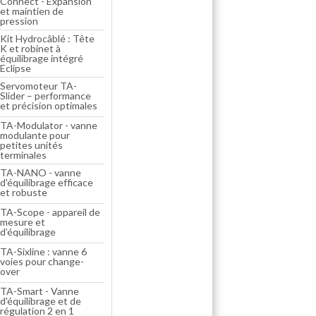
Connect - Expansion
et maintien de
pression
Kit Hydrocâblé : Tête
K et robinet à
équilibrage intégré
Eclipse
Servomoteur TA-
Slider – performance
et précision optimales
TA-Modulator - vanne
modulante pour
petites unités
terminales
TA-NANO - vanne
d'équilibrage efficace
et robuste
TA-Scope - appareil de
mesure et
d’équilibrage
TA-Sixline : vanne 6
voies pour change-
over
TA-Smart - Vanne
d'équilibrage et de
régulation 2 en 1