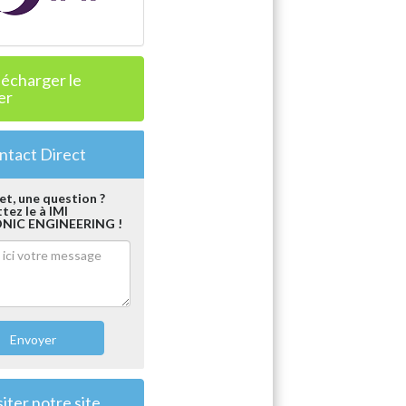
lécharger le
er
tact Direct
et, une question ?
ez le à IMI
NIC ENGINEERING !
Envoyer
iter notre site