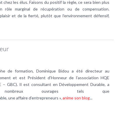
hez les élus. Faisons du positif la règle, ce sera bien plus
n rôle marginal de récupération ou de compensation.
laisir et de la fierté, plutôt que l’environnement défensif,
teur
he de formation, Dominique Bidou a été directeur au
nement et est Président d’Honneur de l’association HQE
E – GBC). Il est consultant en Développement Durable, a
ombreux ouvrages tels que
le, une affaire d’entrepreneurs »,
anime son blog
...