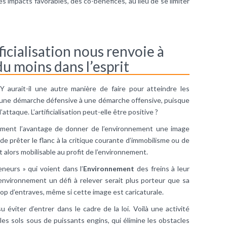
s impacts favorables, des co-bénéfices, au lieu de se limiter
ficialisation nous renvoie à
du moins dans l’esprit
ve. Y aurait-il une autre manière de faire pour atteindre les
d’une démarche défensive à une démarche offensive, puisque
attaque. L’artificialisation peut-elle être positive ?
ment l’avantage de donner de l’environnement une image
u de prêter le flanc à la critique courante d’immobilisme ou de
it alors mobilisable au profit de l’environnement.
neurs » qui voient dans l’
Environnement
des freins à leur
l’environnement un défi à relever serait plus porteur que sa
rop d’entraves, même si cette image est caricaturale.
u éviter d’entrer dans le cadre de la loi. Voilà une activité
e les sols sous de puissants engins, qui élimine les obstacles