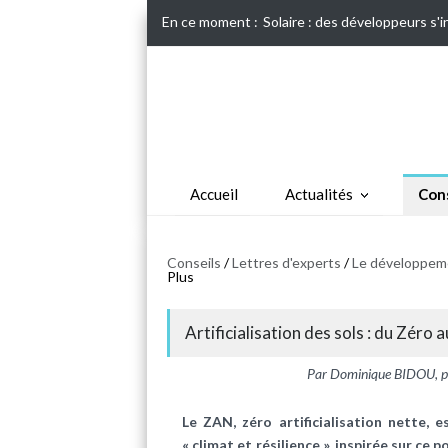
En ce moment :
Solaire : des développeurs s'
Accueil
Actualités
Cons
Conseils
/
Lettres d'experts
/
Le développeme
Plus
Artificialisation des sols : du Zéro a
Par Dominique BIDOU, pré
Le ZAN, zéro artificialisation nette, e
« climat et résilience », inspirée sur ce