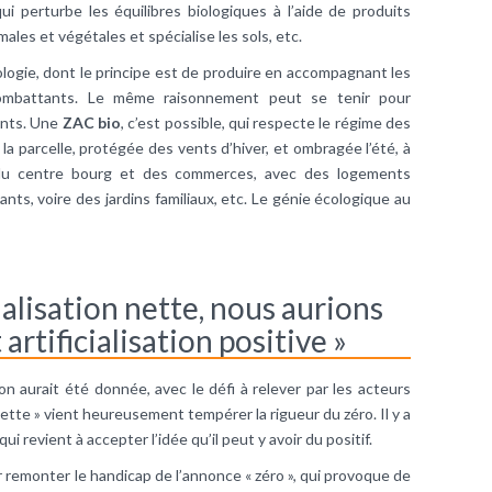
qui perturbe les équilibres biologiques à l’aide de produits
ales et végétales et spécialise les sols, etc.
ologie, dont le principe est de produire en accompagnant les
 combattants. Le même raisonnement peut se tenir pour
ents. Une
ZAC bio
, c’est possible, qui respecte le régime des
la parcelle, protégée des vents d’hiver, et ombragée l’été, à
 du centre bourg et des commerces, avec des logements
nts, voire des jardins familiaux, etc. Le génie écologique au
cialisation nette, nous aurions
rtificialisation positive »
on aurait été donnée, avec le défi à relever par les acteurs
 nette » vient heureusement tempérer la rigueur du zéro. Il y a
ui revient à accepter l’idée qu’il peut y avoir du positif.
oir remonter le handicap de l’annonce « zéro », qui provoque de