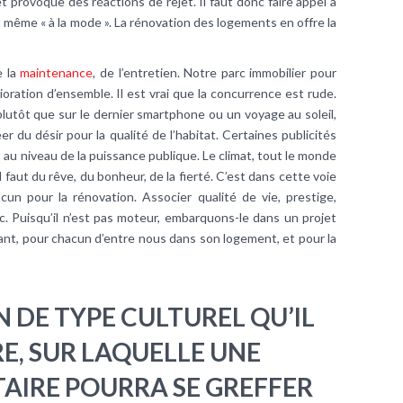
t provoque des réactions de rejet. Il faut donc faire appel à
et même « à la mode ». La rénovation des logements en offre la
e la
maintenance
, de l’entretien. Notre parc immobilier pour
ioration d’ensemble. Il est vrai que la concurrence est rude.
utôt que sur le dernier smartphone ou un voyage au soleil,
éer du désir pour la qualité de l’habitat. Certaines publicités
s au niveau de la puissance publique. Le climat, tout le monde
 faut du rêve, du bonheur, de la fierté. C’est dans cette voie
acun pour la rénovation. Associer qualité de vie, prestige,
vec. Puisqu’il n’est pas moteur, embarquons-le dans un projet
nant, pour chacun d’entre nous dans son logement, et pour la
ON DE TYPE CULTUREL QU’IL
E, SUR LAQUELLE UNE
AIRE POURRA SE GREFFER