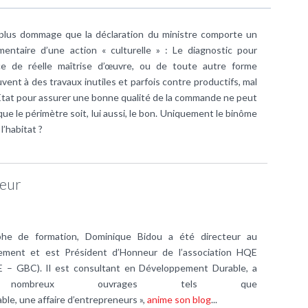
nt plus dommage que la déclaration du ministre comporte un
entaire d’une action « culturelle » : Le diagnostic pour
nce de réelle maîtrise d’œuvre, ou de toute autre forme
vent à des travaux inutiles et parfois contre productifs, mal
 l’Etat pour assurer une bonne qualité de la commande ne peut
 que le périmètre soit, lui aussi, le bon. Uniquement le binôme
l’habitat ?
teur
he de formation, Dominique Bidou a été directeur au
nement et est Président d’Honneur de l’association HQE
E – GBC). Il est consultant en Développement Durable, a
ombreux ouvrages tels que
le, une affaire d’entrepreneurs »,
anime son blog
...