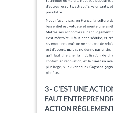
technique ou morale, n’est pas populaire, e
d’autres ressorts, attractifs, valorisants, 
possibilité.
Nous n’avons pas, en France, la culture d
l’essentiel est vétuste et mérite une amél
Mettre ses économies sur son logement pl
c’est méritoire. Il faut donc séduire, et cr
s’y emploient, mais on ne sent pas de relai
est d’accord, mais ça ne donne pas envie. Il
qu’il faut chercher la mobilisation de ch
confort, et rénovation, et le climat ira a
plus large, plus « vendeur ». Gagnant-gag
planète..
3 - C’EST UNE ACTI
FAUT ENTREPRENDR
ACTION RÉGLEMENT