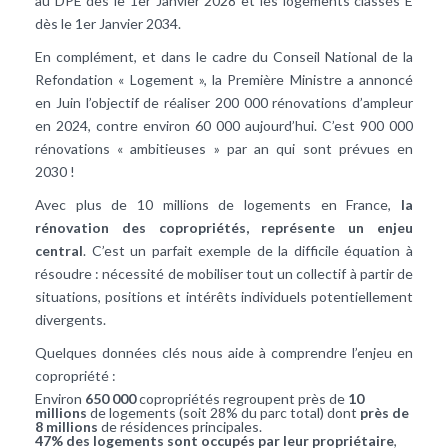
au DPE dès le 1er Janvier 2028 et les logements classés E
dès le 1er Janvier 2034.
En complément, et dans le cadre du Conseil National de la
Refondation « Logement », la Première Ministre a annoncé
en Juin l’objectif de réaliser 200 000 rénovations d’ampleur
en 2024, contre environ 60 000 aujourd’hui. C’est 900 000
rénovations « ambitieuses » par an qui sont prévues en
2030 !
Avec plus de 10 millions de logements en France,
la
rénovation des copropriétés, représente un enjeu
central
. C’est un parfait exemple de la difficile équation à
résoudre : nécessité de mobiliser tout un collectif à partir de
situations, positions et intérêts individuels potentiellement
divergents.
Quelques données clés nous aide à comprendre l’enjeu en
copropriété :
Environ
650 000
copropriétés regroupent près de
10
millions
de logements (soit 28% du parc total) dont
près de
8 millions
de résidences principales.
47% des logements sont occupés par leur propriétaire
,