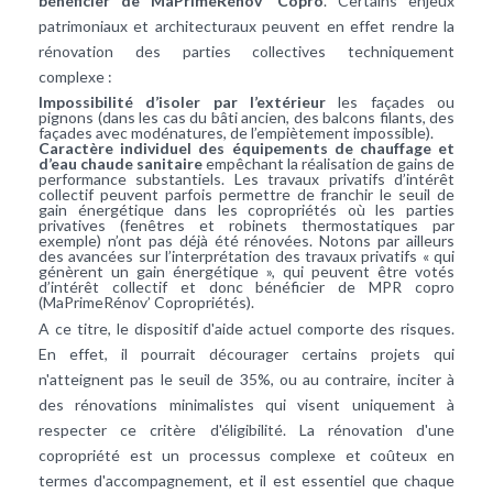
bénéficier de MaPrimeRénov’ Copro
. Certains enjeux
patrimoniaux et architecturaux peuvent en effet rendre la
rénovation des parties collectives techniquement
complexe :
Impossibilité d’isoler par l’extérieur
les façades ou
pignons (dans les cas du bâti ancien, des balcons filants, des
façades avec modénatures, de l’empiètement impossible).
Caractère individuel des équipements de chauffage et
d’eau chaude sanitaire
empêchant la réalisation de gains de
performance substantiels. Les travaux privatifs d’intérêt
collectif peuvent parfois permettre de franchir le seuil de
gain énergétique dans les copropriétés où les parties
privatives (fenêtres et robinets thermostatiques par
exemple) n’ont pas déjà été rénovées. Notons par ailleurs
des avancées sur l’interprétation des travaux privatifs « qui
génèrent un gain énergétique », qui peuvent être votés
d’intérêt collectif et donc bénéficier de MPR copro
(MaPrimeRénov’ Copropriétés).
A ce titre, le dispositif d'aide actuel comporte des risques.
En effet, il pourrait décourager certains projets qui
n'atteignent pas le seuil de 35%, ou au contraire, inciter à
des rénovations minimalistes qui visent uniquement à
respecter ce critère d'éligibilité. La rénovation d'une
copropriété est un processus complexe et coûteux en
termes d'accompagnement, et il est essentiel que chaque