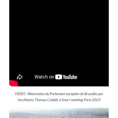
VIDEO : Rénovation du Parlement européen de Bruxelles par
l’architecte Thomas Coldefy à EnerJ-meeting Paris 2023