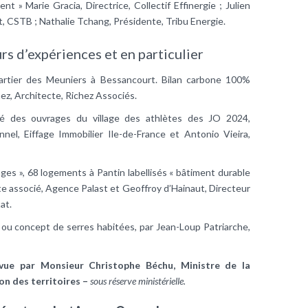
t » Marie Gracia, Directrice, Collectif Effinergie ; Julien
 CSTB ; Nathalie Tchang, Présidente, Tribu Energie.
rs d’expériences et en particulier
rtier des Meuniers à Bessancourt. Bilan carbone 100%
ez, Architecte, Richez Associés.
ité des ouvrages du village des athlètes des JO 2024,
nnel, Eiffage Immobilier Ile-de-France et Antonio Vieira,
ges », 68 logements à Pantin labellisés « bâtiment durable
ecte associé, Agence Palast et Geoffroy d’Hainaut, Directeur
at.
ou concept de serres habitées, par Jean-Loup Patriarche,
vue par Monsieur Christophe Béchu, Ministre de la
on des territoires –
sous réserve ministérielle.