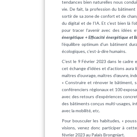
tendances bien naturelles nous conduis
vie. De fait, la profession du bâtimen
sortir de sa zone de confort et de cha
du digital et de l’IA. Et c'est bien là 
pour tracer l’avenir avec des idées 
énergétique + Efficacité énergétique et 
l’équilibre optimum d’un bâtiment du
écologiques, c’est-à-dire humains.
C’est le 9 Février 2023 dans le cadre
cet échange d’idées et d’actions aura 
maîtres d’ouvrage, maîtres d’œuvre, in
« Construire et rénover le bâtiment, s
conférenciers régionaux et 100 exposan
avec des retours d’expériences concret
des bâtiments conçus multi-usages, intég
avec la mobilité, etc.
Pour bousculer les habitudes, « pousse
visions, venez donc participer à cett
février 2023 au Palais Brongniart.