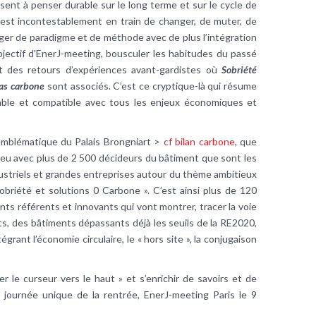
ent à penser durable sur le long terme et sur le cycle de
t est incontestablement en train de changer, de muter, de
nger de paradigme et de méthode avec de plus l’intégration
l'objectif d'EnerJ-meeting, bousculer les habitudes du passé
et des retours d’expériences avant-gardistes où
Sobriété
Bas carbone
sont associés. C’est ce cryptique-là qui résume
rable et compatible avec tous les enjeux économiques et
 emblématique du Palais Brongniart >
cf bilan carbone
, que
lieu avec plus de 2 500 décideurs du bâtiment que sont les
dustriels et grandes entreprises autour du thème ambitieux
obriété et solutions 0 Carbone ». C’est ainsi plus de 120
ts référents et innovants qui vont montrer, tracer la voie
s, des bâtiments dépassants déjà les seuils de la RE2020,
rant l’économie circulaire, le « hors site », la conjugaison
r le curseur vers le haut » et s’enrichir de savoirs et de
e journée unique de la rentrée, EnerJ-meeting Paris le 9