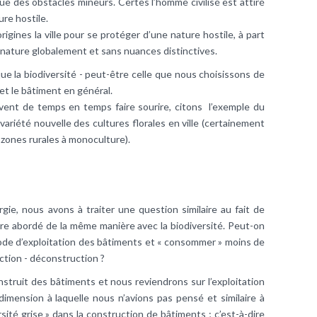
que des obstacles mineurs. Certes l’homme civilisé est attiré
ure hostile.
gines la ville pour se protéger d’une nature hostile, à part
a nature globalement et sans nuances distinctives.
e la biodiversité - peut-être celle que nous choisissons de
 et le bâtiment en général.
uvent de temps en temps faire sourire, citons l’exemple du
variété nouvelle des cultures florales en ville (certainement
 zones rurales à monoculture).
rgie, nous avons à traiter une question similaire au fait de
tre abordé de la même manière avec la biodiversité. Peut-on
riode d’exploitation des bâtiments et « consommer » moins de
ction - déconstruction ?
struit des bâtiments et nous reviendrons sur l’exploitation
imension à laquelle nous n’avions pas pensé et similaire à
ersité grise » dans la construction de bâtiments ; c’est-à-dire