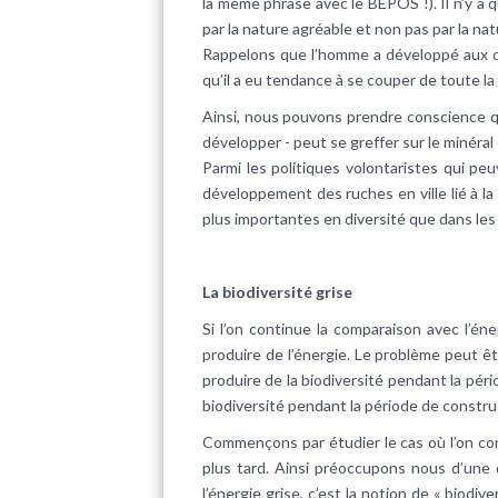
la même phrase avec le BEPOS !). Il n’y a 
par la nature agréable et non pas par la nat
Rappelons que l’homme a développé aux ori
qu’il a eu tendance à se couper de toute l
Ainsi, nous pouvons prendre conscience qu
développer - peut se greffer sur le minéral
Parmi les politiques volontaristes qui pe
développement des ruches en ville lié à la 
plus importantes en diversité que dans les
La biodiversité grise
Si l’on continue la comparaison avec l’éne
produire de l’énergie. Le problème peut ê
produire de la biodiversité pendant la pé
biodiversité pendant la période de constru
Commençons par étudier le cas où l’on con
plus tard. Ainsi préoccupons nous d’une d
l’énergie grise, c’est la notion de « biodiv