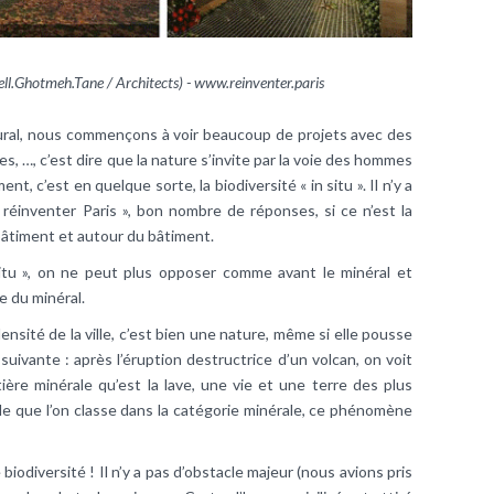
l.Ghotmeh.Tane / Architects) -
www.reinventer.paris
ectural, nous commençons à voir beaucoup de projets avec des
s, …, c’est dire que la nature s’invite par la voie des hommes
t, c’est en quelque sorte, la biodiversité « in situ ». Il n’y a
 « réinventer Paris », bon nombre de réponses, si ce n’est la
 bâtiment et autour du bâtiment.
 situ », on ne peut plus opposer comme avant le minéral et
e du minéral.
nsité de la ville, c’est bien une nature, même si elle pousse
 suivante : après l’éruption destructrice d’un volcan, on voit
tière minérale qu’est la lave, une vie et une terre des plus
ille que l’on classe dans la catégorie minérale, ce phénomène
biodiversité ! Il n’y a pas d’obstacle majeur (nous avions pris